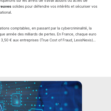
quêtons sur les arrêts de travail abusifs ou actes de
reuves
solides pour défendre vos intérêts et sécuriser vos
ational.
tions comptables, en passant par la cybercriminalité, la
ue année des milliards de pertes. En France, chaque euro
 3,50 € aux entreprises (True Cost of Fraud, LexisNexis)…